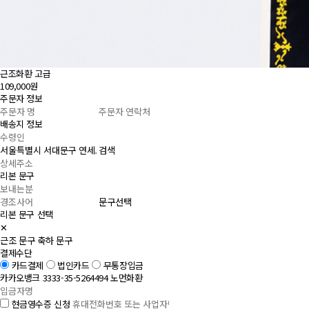
근조화환 고급
109,000원
주문자 정보
배송지 정보
검색
리본 문구
문구선택
리본 문구 선택
✕
근조 문구
축하 문구
결제수단
카드결제
법인카드
무통장입금
카카오뱅크 3333-35-5264494 노먼화환
현금영수증 신청