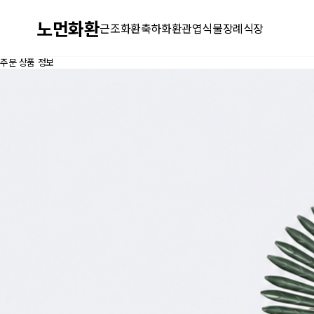
노먼화환
근조화환
축하화환
관엽식물
장례식장
주문 상품 정보