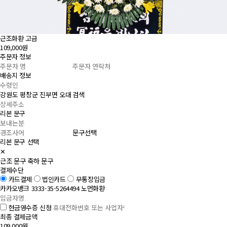
근조화환 고급
109,000원
주문자 정보
배송지 정보
검색
리본 문구
문구선택
리본 문구 선택
✕
근조 문구
축하 문구
결제수단
카드결제
법인카드
무통장입금
카카오뱅크 3333-35-5264494 노먼화환
현금영수증 신청
최종 결제금액
109,000원