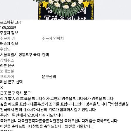
근조화환 고급
109,000원
주문자 정보
배송지 정보
검색
리본 문구
문구선택
리본 문구 선택
✕
근조 문구
축하 문구
삼가 故人의 冥福을 빕니다
삼가 고인의 명복을 빕니다
삼가 명복을 빕니다
깊은 애도를 표합니다
謹弔
삼가 조의를 표합니다
고인의 명복을 빕니다
극락왕생발원
천국에서 편히 쉬소서
하나님의 위로가 함께하시길 기원합니다
주님의 품 안에서 安息하시길 기도합니다
축하드립니다
축결혼
축화혼
금혼식
결혼을 축하드립니다
개업을 축하드립니다
이전을 축하드립니다
창립을 축하드립니다
발전을 기원합니다