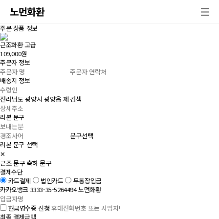
노먼화환
주문 상품 정보
근조화환 고급
109,000원
주문자 정보
배송지 정보
검색
리본 문구
문구선택
리본 문구 선택
✕
근조 문구
축하 문구
결제수단
카드결제
법인카드
무통장입금
카카오뱅크 3333-35-5264494 노먼화환
현금영수증 신청
최종 결제금액