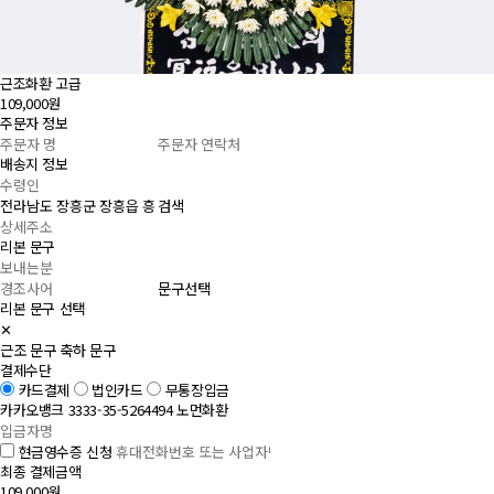
근조화환 고급
109,000원
주문자 정보
배송지 정보
검색
리본 문구
문구선택
리본 문구 선택
✕
근조 문구
축하 문구
결제수단
카드결제
법인카드
무통장입금
카카오뱅크 3333-35-5264494 노먼화환
현금영수증 신청
최종 결제금액
109,000원