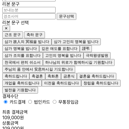
리본 문구
문구선택
리본 문구 선택
✕
근조 문구
축하 문구
삼가 故人의 冥福을 빕니다
삼가 고인의 명복을 빕니다
삼가 명복을 빕니다
깊은 애도를 표합니다
謹弔
삼가 조의를 표합니다
고인의 명복을 빕니다
극락왕생발원
천국에서 편히 쉬소서
하나님의 위로가 함께하시길 기원합니다
주님의 품 안에서 安息하시길 기도합니다
축하드립니다
축결혼
축화혼
금혼식
결혼을 축하드립니다
개업을 축하드립니다
이전을 축하드립니다
창립을 축하드립니다
발전을 기원합니다
결제수단
카드결제
법인카드
무통장입금
최종 결제금액
109,000원
상품금액
109,000원