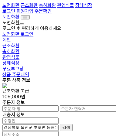
노먼화환
근조화환
축하화환
관엽식물
장례식장
로그인
회원가입
주문확인
노먼화환
노먼화환
로그인 후 편리하게 이용하세요
노먼화환 로그인
메인
근조화환
축하화환
관엽식물
장례식장
무료부고장
상품 주문내역
주문 상품 정보
근조화환 고급
109,000원
주문자 정보
배송지 정보
검색