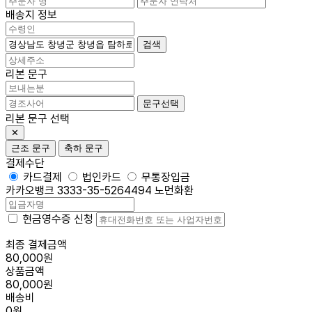
배송지 정보
검색
리본 문구
문구선택
리본 문구 선택
✕
근조 문구
축하 문구
결제수단
카드결제
법인카드
무통장입금
카카오뱅크 3333-35-5264494 노먼화환
현금영수증 신청
최종 결제금액
80,000원
상품금액
80,000원
배송비
0원