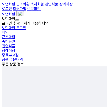
노먼화환
근조화환
축하화환
관엽식물
장례식장
로그인
회원가입
주문확인
노먼화환
노먼화환
로그인 후 편리하게 이용하세요
노먼화환 로그인
메인
근조화환
축하화환
관엽식물
장례식장
무료부고장
상품 주문내역
주문 상품 정보