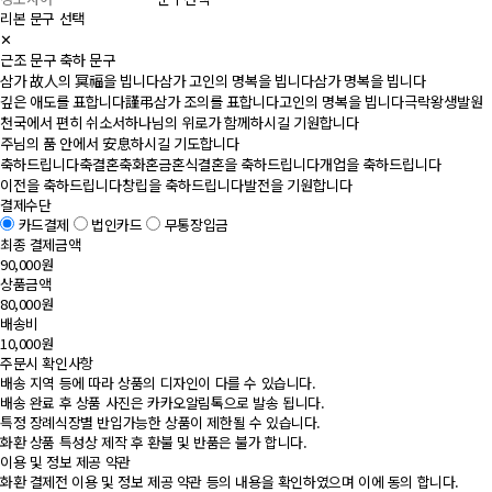
리본 문구 선택
✕
근조 문구
축하 문구
삼가 故人의 冥福을 빕니다
삼가 고인의 명복을 빕니다
삼가 명복을 빕니다
깊은 애도를 표합니다
謹弔
삼가 조의를 표합니다
고인의 명복을 빕니다
극락왕생발원
천국에서 편히 쉬소서
하나님의 위로가 함께하시길 기원합니다
주님의 품 안에서 安息하시길 기도합니다
축하드립니다
축결혼
축화혼
금혼식
결혼을 축하드립니다
개업을 축하드립니다
이전을 축하드립니다
창립을 축하드립니다
발전을 기원합니다
결제수단
카드결제
법인카드
무통장입금
최종 결제금액
90,000원
상품금액
80,000원
배송비
10,000원
주문시 확인사항
배송 지역 등에 따라 상품의 디자인이 다를 수 있습니다.
배송 완료 후 상품 사진은 카카오알림톡으로 발송 됩니다.
특정 장례식장별 반입가능한 상품이 제한될 수 있습니다.
화환 상품 특성상 제작 후 환불 및 반품은 불가 합니다.
이용 및 정보 제공 약관
화환 결제전 이용 및 정보 제공 약관 등의 내용을 확인하였으며 이에 동의 합니다.