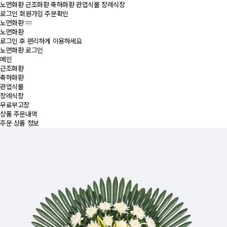
노먼화환
근조화환
축하화환
관엽식물
장례식장
로그인
회원가입
주문확인
노먼화환
노먼화환
로그인 후 편리하게 이용하세요
노먼화환 로그인
메인
근조화환
축하화환
관엽식물
장례식장
무료부고장
상품 주문내역
주문 상품 정보