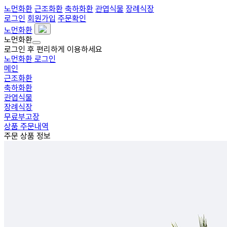
노먼화환
근조화환
축하화환
관엽식물
장례식장
로그인
회원가입
주문확인
노먼화환
노먼화환
로그인 후 편리하게 이용하세요
노먼화환 로그인
메인
근조화환
축하화환
관엽식물
장례식장
무료부고장
상품 주문내역
주문 상품 정보