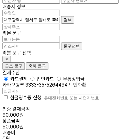
배송지 정보
검색
리본 문구
문구선택
리본 문구 선택
✕
근조 문구
축하 문구
결제수단
카드결제
법인카드
무통장입금
카카오뱅크 3333-35-5264494 노먼화환
현금영수증 신청
최종 결제금액
90,000원
상품금액
90,000원
배송비
0원