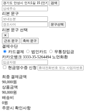
검색
리본 문구
문구선택
리본 문구 선택
✕
근조 문구
축하 문구
결제수단
카드결제
법인카드
무통장입금
카카오뱅크 3333-35-5264494 노먼화환
현금영수증 신청
최종 결제금액
90,000원
상품금액
90,000원
배송비
0원
주문시 확인사항