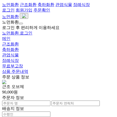
노먼화환
근조화환
축하화환
관엽식물
장례식장
로그인
회원가입
주문확인
노먼화환
노먼화환
로그인 후 편리하게 이용하세요
노먼화환 로그인
메인
근조화환
축하화환
관엽식물
장례식장
무료부고장
상품 주문내역
주문 상품 정보
근조 오브제
90,000원
주문자 정보
배송지 정보