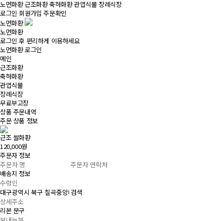
노먼화환
근조화환
축하화환
관엽식물
장례식장
로그인
회원가입
주문확인
노먼화환
노먼화환
로그인 후 편리하게 이용하세요
노먼화환 로그인
메인
근조화환
축하화환
관엽식물
장례식장
무료부고장
상품 주문내역
주문 상품 정보
근조 쌀화환
120,000원
주문자 정보
배송지 정보
검색
리본 문구