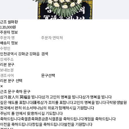
근조 쌀화환
120,000원
주문자 정보
배송지 정보
검색
리본 문구
문구선택
리본 문구 선택
✕
근조 문구
축하 문구
삼가 故人의 冥福을 빕니다
삼가 고인의 명복을 빕니다
삼가 명복을 빕니다
깊은 애도를 표합니다
謹弔
삼가 조의를 표합니다
고인의 명복을 빕니다
극락왕생발원
천국에서 편히 쉬소서
하나님의 위로가 함께하시길 기원합니다
주님의 품 안에서 安息하시길 기도합니다
축하드립니다
축결혼
축화혼
금혼식
결혼을 축하드립니다
개업을 축하드립니다
이전을 축하드립니다
창립을 축하드립니다
발전을 기원합니다