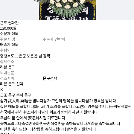
근조 쌀화환
120,000원
주문자 정보
배송지 정보
검색
리본 문구
문구선택
리본 문구 선택
✕
근조 문구
축하 문구
삼가 故人의 冥福을 빕니다
삼가 고인의 명복을 빕니다
삼가 명복을 빕니다
깊은 애도를 표합니다
謹弔
삼가 조의를 표합니다
고인의 명복을 빕니다
극락왕생발원
천국에서 편히 쉬소서
하나님의 위로가 함께하시길 기원합니다
주님의 품 안에서 安息하시길 기도합니다
축하드립니다
축결혼
축화혼
금혼식
결혼을 축하드립니다
개업을 축하드립니다
이전을 축하드립니다
창립을 축하드립니다
발전을 기원합니다