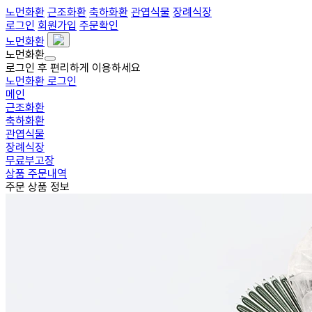
노먼화환
근조화환
축하화환
관엽식물
장례식장
로그인
회원가입
주문확인
노먼화환
노먼화환
로그인 후 편리하게 이용하세요
노먼화환 로그인
메인
근조화환
축하화환
관엽식물
장례식장
무료부고장
상품 주문내역
주문 상품 정보