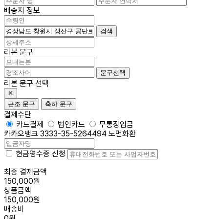
배송지 정보
검색
리본 문구
문구선택
리본 문구 선택
✕
근조 문구
축하 문구
결제수단
카드결제
법인카드
무통장입금
카카오뱅크 3333-35-5264494 노먼화환
현금영수증 신청
최종 결제금액
150,000원
상품금액
150,000원
배송비
0원