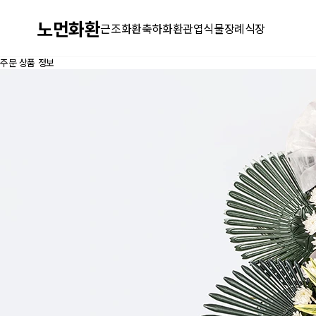
노먼화환
근조화환
축하화환
관엽식물
장례식장
주문 상품 정보