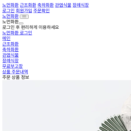
노먼화환
근조화환
축하화환
관엽식물
장례식장
로그인
회원가입
주문확인
노먼화환
노먼화환
로그인 후 편리하게 이용하세요
노먼화환 로그인
메인
근조화환
축하화환
관엽식물
장례식장
무료부고장
상품 주문내역
주문 상품 정보