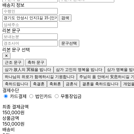
배송지 정보
검색
리본 문구
문구선택
리본 문구 선택
✕
근조 문구
축하 문구
삼가 故人의 冥福을 빕니다
삼가 고인의 명복을 빕니다
삼가 명복을 빕
하나님의 위로가 함께하시길 기원합니다
주님의 품 안에서 安息하시길 
축하드립니다
축결혼
축화혼
금혼식
결혼을 축하드립니다
개업
결제수단
카드결제
법인카드
무통장입금
최종 결제금액
150,000원
상품금액
150,000원
배송비