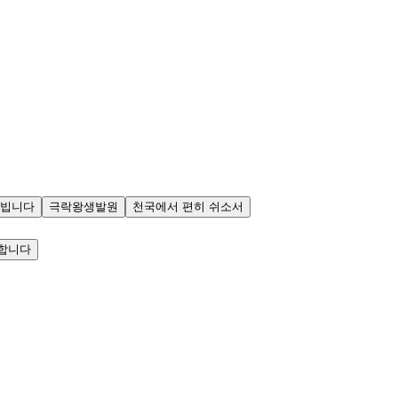
 빕니다
극락왕생발원
천국에서 편히 쉬소서
합니다