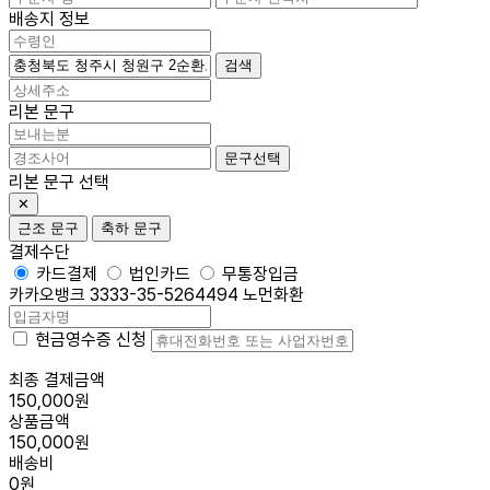
배송지 정보
검색
리본 문구
문구선택
리본 문구 선택
✕
근조 문구
축하 문구
결제수단
카드결제
법인카드
무통장입금
카카오뱅크 3333-35-5264494 노먼화환
현금영수증 신청
최종 결제금액
150,000원
상품금액
150,000원
배송비
0원