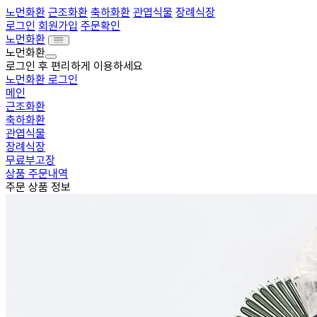
노먼화환
근조화환
축하화환
관엽식물
장례식장
로그인
회원가입
주문확인
노먼화환
노먼화환
로그인 후 편리하게 이용하세요
노먼화환 로그인
메인
근조화환
축하화환
관엽식물
장례식장
무료부고장
상품 주문내역
주문 상품 정보