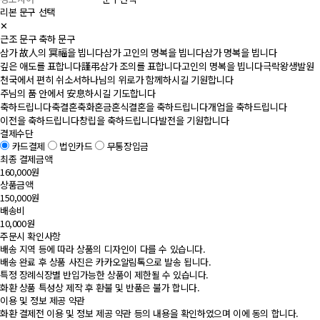
리본 문구 선택
✕
근조 문구
축하 문구
삼가 故人의 冥福을 빕니다
삼가 고인의 명복을 빕니다
삼가 명복을 빕니다
깊은 애도를 표합니다
謹弔
삼가 조의를 표합니다
고인의 명복을 빕니다
극락왕생발원
천국에서 편히 쉬소서
하나님의 위로가 함께하시길 기원합니다
주님의 품 안에서 安息하시길 기도합니다
축하드립니다
축결혼
축화혼
금혼식
결혼을 축하드립니다
개업을 축하드립니다
이전을 축하드립니다
창립을 축하드립니다
발전을 기원합니다
결제수단
카드결제
법인카드
무통장입금
최종 결제금액
160,000원
상품금액
150,000원
배송비
10,000원
주문시 확인사항
배송 지역 등에 따라 상품의 디자인이 다를 수 있습니다.
배송 완료 후 상품 사진은 카카오알림톡으로 발송 됩니다.
특정 장례식장별 반입가능한 상품이 제한될 수 있습니다.
화환 상품 특성상 제작 후 환불 및 반품은 불가 합니다.
이용 및 정보 제공 약관
화환 결제전 이용 및 정보 제공 약관 등의 내용을 확인하였으며 이에 동의 합니다.