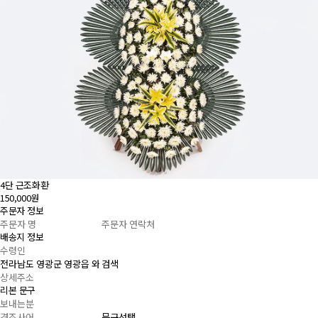
4단 근조화환
150,000원
주문자 정보
배송지 정보
검색
리본 문구
문구선택