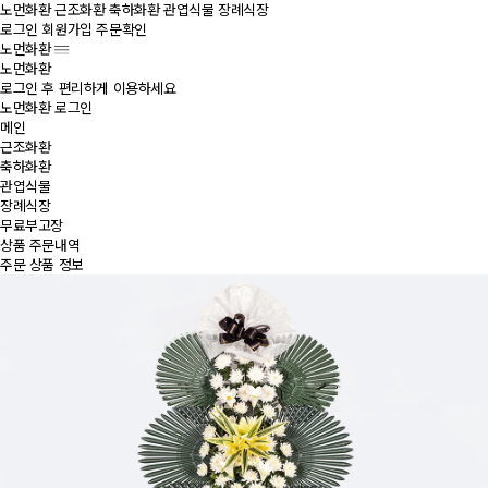
노먼화환
근조화환
축하화환
관엽식물
장례식장
로그인
회원가입
주문확인
노먼화환
노먼화환
로그인 후 편리하게 이용하세요
노먼화환 로그인
메인
근조화환
축하화환
관엽식물
장례식장
무료부고장
상품 주문내역
주문 상품 정보