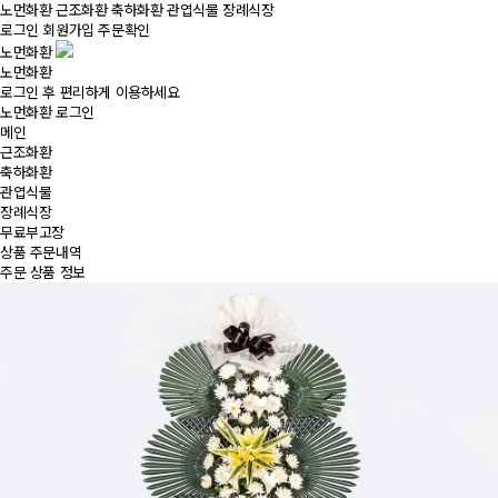
노먼화환
근조화환
축하화환
관엽식물
장례식장
로그인
회원가입
주문확인
노먼화환
노먼화환
로그인 후 편리하게 이용하세요
노먼화환 로그인
메인
근조화환
축하화환
관엽식물
장례식장
무료부고장
상품 주문내역
주문 상품 정보