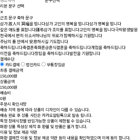
문구선택
리본 문구 선택
✕
근조 문구
축하 문구
삼가 故人의 冥福을 빕니다
삼가 고인의 명복을 빕니다
삼가 명복을 빕니다
깊은 애도를 표합니다
謹弔
삼가 조의를 표합니다
고인의 명복을 빕니다
극락왕생발원
천국에서 편히 쉬소서
하나님의 위로가 함께하시길 기원합니다
주님의 품 안에서 安息하시길 기도합니다
축하드립니다
축결혼
축화혼
금혼식
결혼을 축하드립니다
개업을 축하드립니다
이전을 축하드립니다
창립을 축하드립니다
발전을 기원합니다
결제수단
카드결제
법인카드
무통장입금
최종 결제금액
150,000원
상품금액
150,000원
배송비
0원
주문시 확인사항
배송 지역 등에 따라 상품의 디자인이 다를 수 있습니다.
배송 완료 후 상품 사진은 카카오알림톡으로 발송 됩니다.
특정 장례식장별 반입가능한 상품이 제한될 수 있습니다.
화환 상품 특성상 제작 후 환불 및 반품은 불가 합니다.
이용 및 정보 제공 약관
화환 결제전 이용 및 정보 제공 약관 등의 내용을 확인하였으며 이에 동의 합니다.