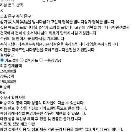
리본 문구 선택
✕
근조 문구
축하 문구
삼가 故人의 冥福을 빕니다
삼가 고인의 명복을 빕니다
삼가 명복을 빕니다
깊은 애도를 표합니다
謹弔
삼가 조의를 표합니다
고인의 명복을 빕니다
극락왕생발원
천국에서 편히 쉬소서
하나님의 위로가 함께하시길 기원합니다
주님의 품 안에서 安息하시길 기도합니다
축하드립니다
축결혼
축화혼
금혼식
결혼을 축하드립니다
개업을 축하드립니다
이전을 축하드립니다
창립을 축하드립니다
발전을 기원합니다
결제수단
카드결제
법인카드
무통장입금
최종 결제금액
150,000원
상품금액
150,000원
배송비
0원
주문시 확인사항
배송 지역 등에 따라 상품의 디자인이 다를 수 있습니다.
배송 완료 후 상품 사진은 카카오알림톡으로 발송 됩니다.
특정 장례식장별 반입가능한 상품이 제한될 수 있습니다.
화환 상품 특성상 제작 후 환불 및 반품은 불가 합니다.
이용 및 정보 제공 약관
화환 결제전 이용 및 정보 제공 약관 등의 내용을 확인하였으며 이에 동의 합니다.