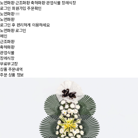
노먼화환
근조화환
축하화환
관엽식물
장례식장
로그인
회원가입
주문확인
노먼화환
노먼화환
로그인 후 편리하게 이용하세요
노먼화환 로그인
메인
근조화환
축하화환
관엽식물
장례식장
무료부고장
상품 주문내역
주문 상품 정보