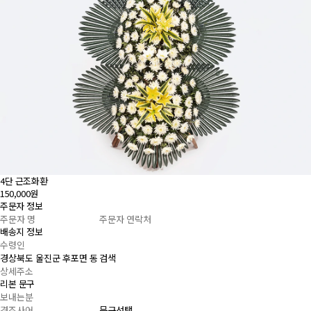
4단 근조화환
150,000원
주문자 정보
배송지 정보
검색
리본 문구
문구선택